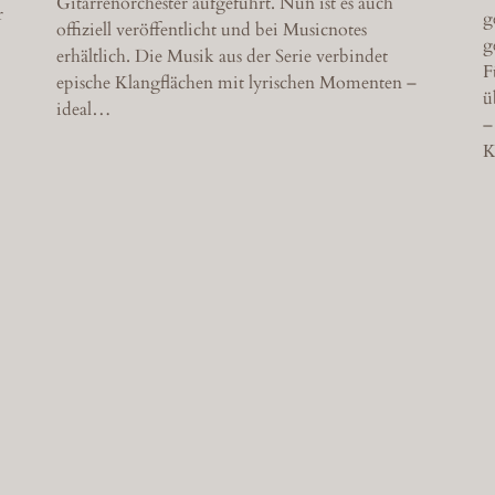
Gitarrenorchester aufgeführt. Nun ist es auch
r
g
offiziell veröffentlicht und bei Musicnotes
g
erhältlich. Die Musik aus der Serie verbindet
F
epische Klangflächen mit lyrischen Momenten –
ü
ideal…
–
K