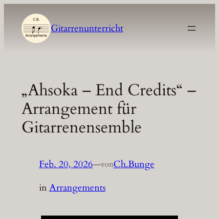
Zum
Inhalt
Gitarrenunterricht
springen
„Ahsoka – End Credits“ –
Arrangement für
Gitarrenensemble
Feb. 20, 2026
—
Ch.Bunge
von
in
Arrangements