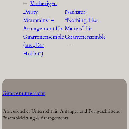
←
Vorheriger:
„Misty
Nächster:
Mountains“ –
“Nothing Else
Arrangement für
Matters” für
Gitarrenensemble
Gitarrenensemble
(aus „Der
→
Hobbit“)
Gitarrenunterricht
Professioneller Unterricht für Anfänger und Fortgeschrittene |
Ensembleleitung & Arrangements