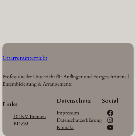
Gitarrenunterricht
Professioneller Unterricht für Anfänger und Fortgeschrittene |
Ensembleleitung & Arrangements
Datenschutz
Social
Links
Facebook
Impressum
DTKV Bremen
Instagram
Datenschutzerklärung
BDZM
YouTube
Kontakt